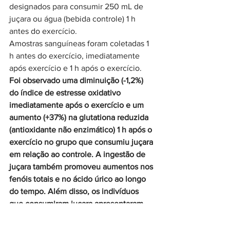
designados para consumir 250 mL de 
juçara ou água (bebida controle) 1 h 
antes do exercício.
Amostras sanguíneas foram coletadas 1 
h antes do exercício, imediatamente 
após exercício e 1 h após o exercício.
Foi observado uma diminuição (-1,2%) 
do índice de estresse oxidativo 
imediatamente após o exercício e um 
aumento (+37%) na glutationa reduzida 
(antioxidante não enzimático) 1 h após o 
exercício no grupo que consumiu juçara 
em relação ao controle. A ingestão de 
juçara também promoveu aumentos nos 
fenóis totais e no ácido úrico ao longo 
do tempo. Além disso, os indivíduos 
que consumiram juçara apresentaram 
menor fadiga em relação ao controle.
Esses resultados sugerem que a 